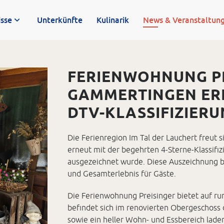
LAUCHERT“ IST AUF DER CMT
isse
Unterkünfte
Kulinarik
News & Veranstaltun
FERIENWOHNUNG PR
GAMMERTINGEN ERN
DTV-KLASSIFIZIERU
Die Ferienregion Im Tal der Lauchert freut
erneut mit der begehrten 4-Sterne-Klassif
ausgezeichnet wurde. Diese Auszeichnung be
und Gesamterlebnis für Gäste.
Die Ferienwohnung Preisinger bietet auf ru
befindet sich im renovierten Obergeschoss
sowie ein heller Wohn- und Essbereich lade