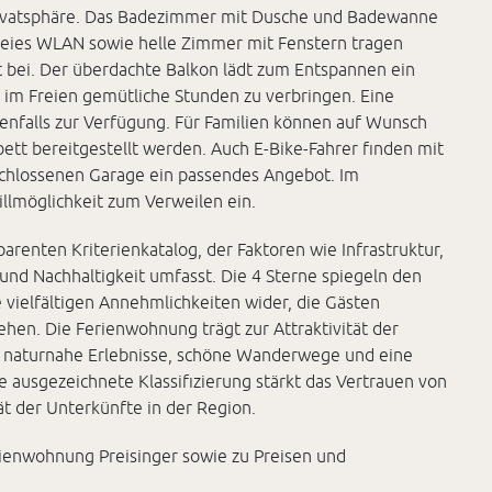
rivatsphäre. Das Badezimmer mit Dusche und Badewanne
freies WLAN sowie helle Zimmer mit Fenstern tragen
 bei. Der überdachte Balkon lädt zum Entspannen ein
h im Freien gemütliche Stunden zu verbringen. Eine
nfalls zur Verfügung. Für Familien können auf Wunsch
ett bereitgestellt werden. Auch E-Bike-Fahrer finden mit
schlossenen Garage ein passendes Angebot. Im
illmöglichkeit zum Verweilen ein.
arenten Kriterienkatalog, der Faktoren wie Infrastruktur,
e und Nachhaltigkeit umfasst. Die 4 Sterne spiegeln den
vielfältigen Annehmlichkeiten wider, die Gästen
hen. Die Ferienwohnung trägt zur Attraktivität der
für naturnahe Erlebnisse, schöne Wanderwege und eine
ie ausgezeichnete Klassifizierung stärkt das Vertrauen von
ät der Unterkünfte in der Region.
ienwohnung Preisinger sowie zu Preisen und