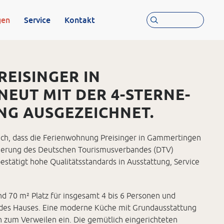
 2026 PRÄSENT
Suchbegriff eingeben
gen
Service
Kontakt
EISINGER IN
EUT MIT DER 4-STERNE-
NG AUSGEZEICHNET.
 sich, dass die Ferienwohnung Preisinger in Gammertingen
izierung des Deutschen Tourismusverbandes (DTV)
stätigt hohe Qualitätsstandards in Ausstattung, Service
nd 70 m² Platz für insgesamt 4 bis 6 Personen und
 des Hauses. Eine moderne Küche mit Grundausstattung
n zum Verweilen ein. Die gemütlich eingerichteten